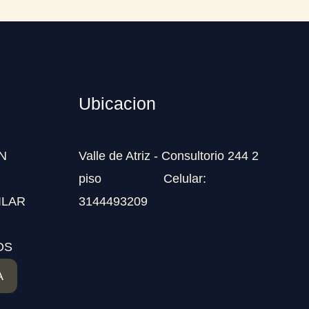
Ubicacion
N
Valle de Atriz - Consultorio 244 2
piso Celular:
ILAR
3144493209
OS
A