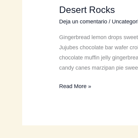
Desert Rocks
Desert
Rocks
Deja un comentario
/
Uncategor
Gingerbread lemon drops sweet 
Jujubes chocolate bar wafer cr
chocolate muffin jelly gingerb
candy canes marzipan pie sweet
Read More »