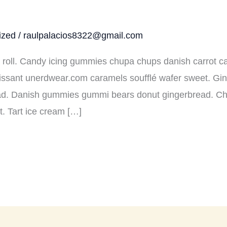
ized
/
raulpalacios8322@gmail.com
roll. Candy icing gummies chupa chups danish carrot ca
oissant unerdwear.com caramels soufflé wafer sweet. G
read. Danish gummies gummi bears donut gingerbread. Ch
. Tart ice cream […]