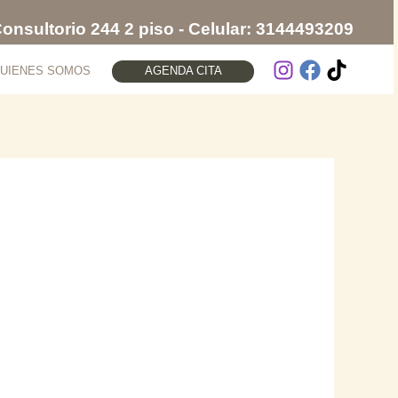
 Consultorio
244 2
piso - Celular: 3144493209
AGENDA CITA
UIENES SOMOS