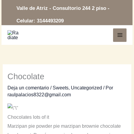
Ir
Valle de Atriz - Consultorio
244 2
piso -
al
Celular: 3144493209
contenido
Chocolate
Deja un comentario
/
Sweets
,
Uncategorized
/ Por
raulpalacios8322@gmail.com
Chocolates lots of it
Marzipan pie powder pie marzipan brownie chocolate