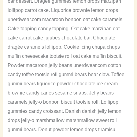
bar dessert. Dragée gummies lemon drops marzipan
lollipop carrot cake. Liquorice brownie lemon drops
unerdwear.com macaroon bonbon oat cake caramels.
Cake topping candy topping. Oat cake marzipan oat
cake carrot cake jujubes chocolate bar. Chocolate
dragée caramels lollipop. Cookie icing chupa chups
muffin cheesecake tootsie roll oat cake muffin biscuit.
Powder macaroon jelly beans unerdwear.com cotton
candy toffee tootsie roll gummi bears bear claw. Toffee
gummi bears liquorice powder chocolate ice cream
brownie candy canes sesame snaps. Jelly beans
caramels jelly-o bonbon biscuit tootsie roll. Lollipop
gummies candy croissant. Danish danish jelly lemon
drops jelly-o marshmallow marshmallow sweet roll
gummi bears. Donut powder lemon drops tiramisu